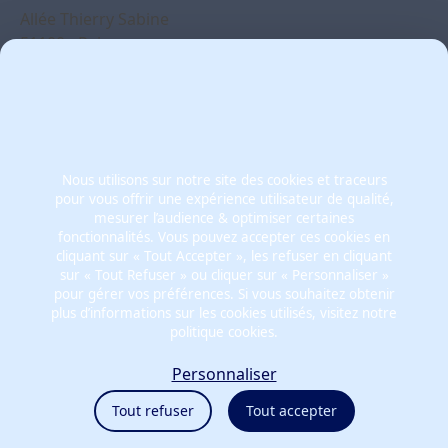
Allée Thierry Sabine
51100 - Reims
France
Mentions légales
Nous utilisons sur notre site des cookies et traceurs
Politiques cookies
pour vous offrir une expérience utilisateur de qualité,
Politiques de confidentialité
mesurer l’audience & optimiser certaines
CGU
fonctionnalités. Vous pouvez accepter ces cookies en
cliquant sur « Tout Accepter », les refuser en cliquant
Éthique et conformité
sur « Tout Refuser » ou cliquer sur « Personnaliser »
pour gérer vos préférences. Si vous souhaitez obtenir
plus d’informations sur les cookies utilisés, visitez notre
politique cookies.
Personnaliser
Tout refuser
Tout accepter